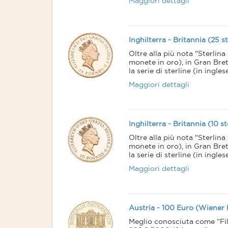
Maggiori dettagli
Sul lato dritto appare ovviam
rovescio troviamo invece la 
mentre impugna un tridente 
La moneta britannica da 100
un'oncia di metallo prezioso
Inghilterra - Britannia (25 s
Oltre alla più nota "Sterlin
monete in oro), in Gran Bre
la serie di sterline (in ingl
50, 25 e 10 pounds.
Maggiori dettagli
Sul lato dritto appare ovviam
rovescio troviamo invece la 
mentre impugna un tridente 
La moneta britannica da 100
un'oncia di metallo prezioso
Inghilterra - Britannia (10 s
Oltre alla più nota "Sterlin
monete in oro), in Gran Bre
la serie di sterline (in ingl
50, 25 e 10 pounds.
Maggiori dettagli
Sul lato dritto appare ovviam
rovescio troviamo invece la 
mentre impugna un tridente 
La moneta britannica da 100
un'oncia di metallo prezioso
Austria - 100 Euro (Wiener 
Meglio conosciuta come “Fi