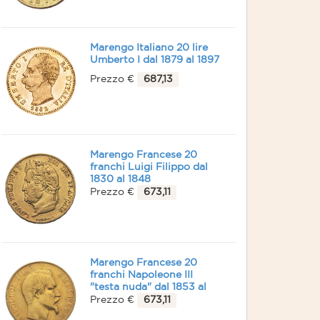
Marengo Italiano 20 lire
Umberto I dal 1879 al 1897
Prezzo €
687,13
Marengo Francese 20
franchi Luigi Filippo dal
1830 al 1848
Prezzo €
673,11
Marengo Francese 20
franchi Napoleone III
"testa nuda" dal 1853 al
1860
Prezzo €
673,11