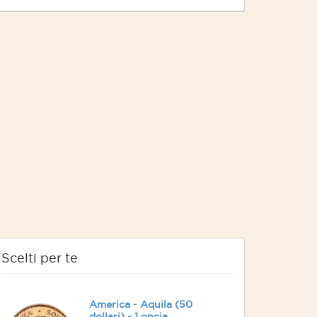
Scelti per te
America - Aquila (50