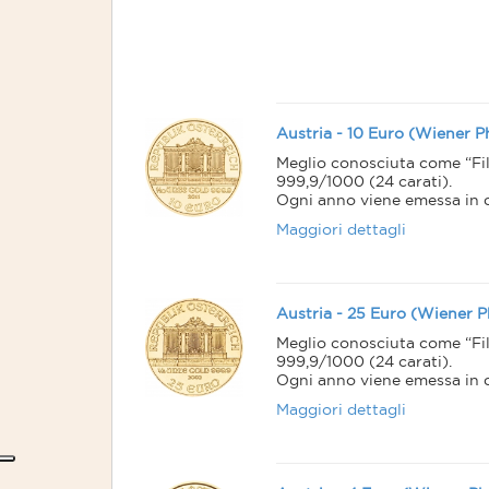
Austria - 10 Euro (Wiener P
Meglio conosciuta come “Fi
999,9/1000 (24 carati).
Ogni anno viene emessa in qu
dimensioni e peso.
Maggiori dettagli
E’ usata come moneta da inv
inevitabilmente finisce nelle 
Secondo il World Gold Counc
negli anni 1992, 1995 e 1996.
Austria - 25 Euro (Wiener P
Meglio conosciuta come “Fi
999,9/1000 (24 carati).
Ogni anno viene emessa in qu
dimensioni e peso.
Maggiori dettagli
E’ usata come moneta da inv
inevitabilmente finisce nelle 
Secondo il World Gold Counc
negli anni 1992, 1995 e 1996.