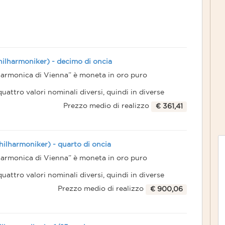
hilharmoniker) - decimo di oncia
larmonica di Vienna” è moneta in oro puro
attro valori nominali diversi, quindi in diverse
Prezzo medio di realizzo
€ 361,41
estimento (moneta lingotto o bullion), anche se poi
collezioni di moltissimi privati.
il, è stata la moneta d'oro più venduta al mondo
hilharmoniker) - quarto di oncia
larmonica di Vienna” è moneta in oro puro
attro valori nominali diversi, quindi in diverse
Prezzo medio di realizzo
€ 900,06
estimento (moneta lingotto o bullion), anche se poi
collezioni di moltissimi privati.
il, è stata la moneta d'oro più venduta al mondo