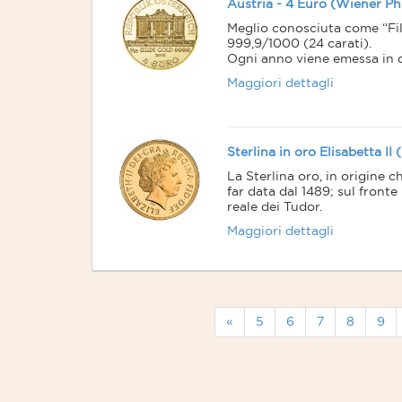
Austria - 4 Euro (Wiener Ph
Meglio conosciuta come “Fi
999,9/1000 (24 carati).
Ogni anno viene emessa in qu
dimensioni e peso.
Maggiori dettagli
E’ usata come moneta da inv
inevitabilmente finisce nelle 
Secondo il World Gold Counc
negli anni 1992, 1995 e 1996.
Sterlina in oro Elisabetta I
La Sterlina oro, in origine 
far data dal 1489; sul fronte
reale dei Tudor.
La sterlina oro (o come la 
Maggiori dettagli
quella reintrodotta nel Regno
caratteristica immagine di S
dell'incisore italiano Benede
Nel gergo numismatico comun
antecedenti al 1957 e di “nu
La sterlina oro Elisabetta II
«
5
6
7
8
9
La moneta qui riprodotta pres
Questa coniazione fu introdo
E’ riconoscibile dal caratter
questa sterlina è chiamata a
alla regina.