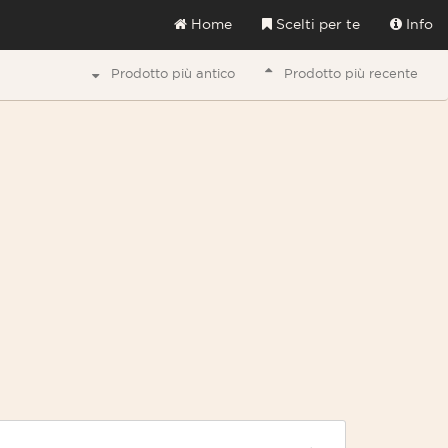
Home
Scelti per te
Info
Prodotto più antico
Prodotto più recente