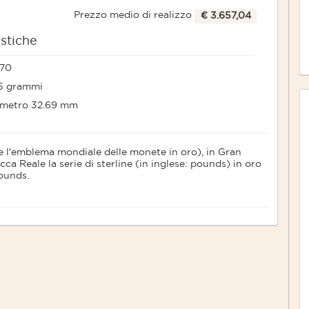
Prezzo medio di realizzo
€ 3.657,04
istiche
.70
05 grammi
ametro 32.69 mm
te l'emblema mondiale delle monete in oro), in Gran
ca Reale la serie di sterline (in inglese: pounds) in oro
pounds.
a Regina Elisabetta II; sul lato rovescio troviamo invece
resentata mentre impugna un tridente e con il capo
 oro contiene esattamente un'oncia di metallo prezioso.