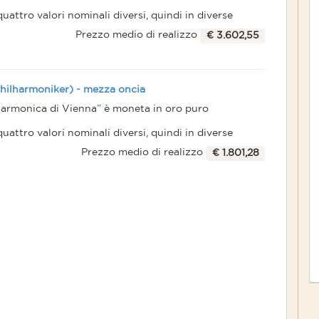
attro valori nominali diversi, quindi in diverse
Prezzo medio di realizzo
€ 3.602,55
estimento (moneta lingotto o bullion), anche se poi
collezioni di moltissimi privati.
il, è stata la moneta d'oro più venduta al mondo
Philharmoniker) - mezza oncia
larmonica di Vienna” è moneta in oro puro
attro valori nominali diversi, quindi in diverse
Prezzo medio di realizzo
€ 1.801,28
estimento (moneta lingotto o bullion), anche se poi
collezioni di moltissimi privati.
il, è stata la moneta d'oro più venduta al mondo