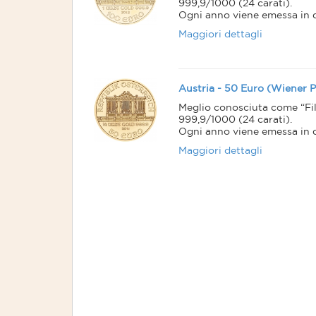
999,9/1000 (24 carati).
Ogni anno viene emessa in qu
dimensioni e peso.
Maggiori dettagli
E’ usata come moneta da inv
inevitabilmente finisce nelle 
Secondo il World Gold Counc
negli anni 1992, 1995 e 1996.
Austria - 50 Euro (Wiener 
Meglio conosciuta come “Fi
999,9/1000 (24 carati).
Ogni anno viene emessa in qu
dimensioni e peso.
Maggiori dettagli
E’ usata come moneta da inv
inevitabilmente finisce nelle 
Secondo il World Gold Counc
negli anni 1992, 1995 e 1996.