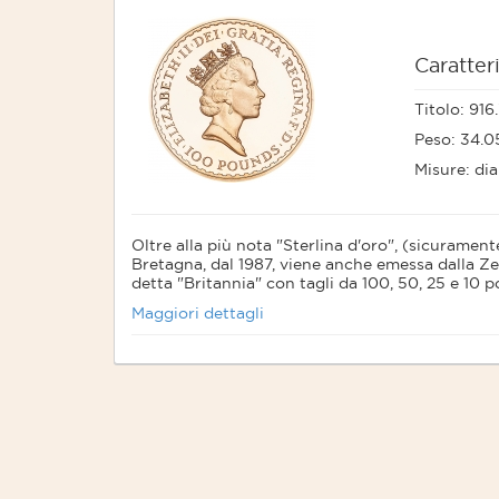
Caratter
Titolo: 916
Peso: 34.
Misure: di
Oltre alla più nota "Sterlina d'oro", (sicuramen
Bretagna, dal 1987, viene anche emessa dalla Zec
detta "Britannia" con tagli da 100, 50, 25 e 10 
Sul lato dritto appare ovviamente il profilo dell
Maggiori dettagli
la personificazione di "Britannia", spesso rapp
ricoperto da un casco di tipo greco.
La moneta britannica da 100 sterline-pounds in