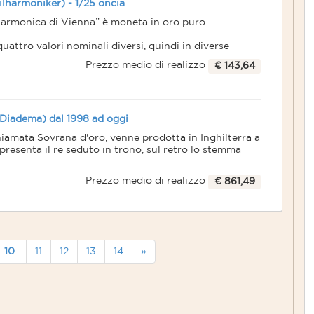
ilharmoniker) - 1/25 oncia
larmonica di Vienna” è moneta in oro puro
attro valori nominali diversi, quindi in diverse
Prezzo medio di realizzo
€ 143,64
estimento (moneta lingotto o bullion), anche se poi
collezioni di moltissimi privati.
il, è stata la moneta d'oro più venduta al mondo
I (Diadema) dal 1998 ad oggi
chiamata Sovrana d'oro, venne prodotta in Inghilterra a
 presenta il re seduto in trono, sul retro lo stemma
chiamano gli anglosassoni Sovereign) rappresentata è
Prezzo medio di realizzo
€ 861,49
 Unito nel 1817, facilmente identificabile dalla
an Giorgio e il drago stampata sul rovescio opera
tto Pistrucci
e si parla di “vecchie sterline oro” per quelle
ove sterline oro” per quelle successive.
 è presente attualmente sul mercato in 5 ritratti.
10
11
12
13
14
»
enta sul fronte il ritratto della regina Elisabetta.
tta nel 1998 e coniata sino ad oggi.
istico bordo zigrinato a grana più fine. In gergo
nche “Diadema” per il caratteristico diadema in testa