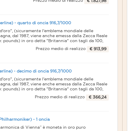
Prezzo medio di realizzo
€ 1.827,98
ente il profilo della Regina Elisabetta II; sul lato
personificazione di "Britannia", spesso rappresentata
e con il capo ricoperto da un casco di tipo greco.
 sterline-pounds in oro contiene esattamente
.
terline) - quarto di oncia 916,7/1000
a d'oro", (sicuramente l'emblema mondiale delle
tagna, dal 1987, viene anche emessa dalla Zecca Reale
ese: pounds) in oro detta "Britannia" con tagli da 100,
Prezzo medio di realizzo
€ 913,99
ente il profilo della Regina Elisabetta II; sul lato
personificazione di "Britannia", spesso rappresentata
e con il capo ricoperto da un casco di tipo greco.
 sterline-pounds in oro contiene esattamente
.
terline) - decimo di oncia 916,7/1000
a d'oro", (sicuramente l'emblema mondiale delle
tagna, dal 1987, viene anche emessa dalla Zecca Reale
ese: pounds) in oro detta "Britannia" con tagli da 100,
Prezzo medio di realizzo
€ 366,24
ente il profilo della Regina Elisabetta II; sul lato
personificazione di "Britannia", spesso rappresentata
e con il capo ricoperto da un casco di tipo greco.
 sterline-pounds in oro contiene esattamente
.
Philharmoniker) - 1 oncia
larmonica di Vienna” è moneta in oro puro