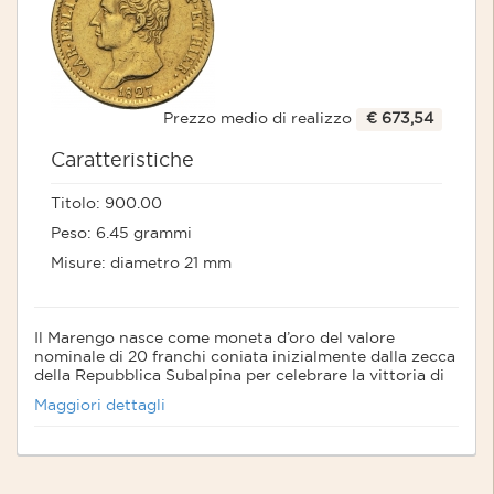
Prezzo medio di realizzo
€ 673,54
Caratteristiche
Titolo: 900.00
Peso: 6.45 grammi
Misure: diametro 21 mm
Il Marengo nasce come moneta d’oro del valore
nominale di 20 franchi coniata inizialmente dalla zecca
della Repubblica Subalpina per celebrare la vittoria di
Napoleone sugli austriaci avvenuta il 14 giugno 1800 a
Maggiori dettagli
Marengo.
Anche dopo la caduta di Napoleone il Marengo
continuò ad essere coniato.
Grazie all'unione monetaria latina si estese a tutti i suoi
membri conservando le sue caratteristiche di valore,