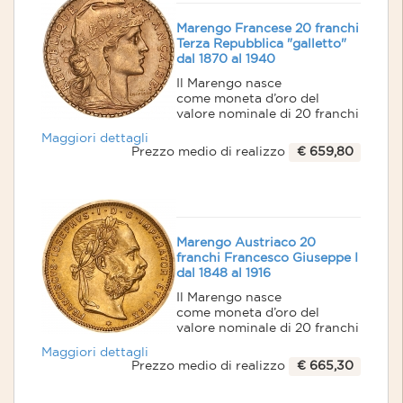
Marengo Francese 20 franchi
Terza Repubblica "galletto"
dal 1870 al 1940
Il Marengo nasce
come moneta d’oro del
valore nominale di 20 franchi
coniata inizialmente dalla
Maggiori dettagli
zecca della Repubblica
Prezzo medio di realizzo
€ 659,80
Subalpina per celebrare la
vittoria di Napoleone sugli
austriaci avvenuta il 14
giugno 1800 a Marengo.
Anche dopo la caduta di
Napoleone il Marengo
Marengo Austriaco 20
continuò ad essere coniato.
franchi Francesco Giuseppe I
Grazie all'unione monetaria
dal 1848 al 1916
latina si estese a tutti i suoi
membri conservando le sue
Il Marengo nasce
caratteristiche di valore,
come moneta d’oro del
titolo, peso e diametro.
valore nominale di 20 franchi
La produzione iniziata ai
coniata inizialmente dalla
Maggiori dettagli
primi dell’800 dura tutt'ora.
zecca della Repubblica
Prezzo medio di realizzo
€ 665,30
I più noti sono quelli italiani,
Subalpina per celebrare la
francesi, belgi, austriaci,
vittoria di Napoleone sugli