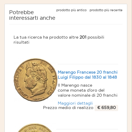
prodotto più antico
prodotto più recente
Potrebbe
interessarti anche
La tua ricerca ha prodotto altre
201
possibili
risultati
Marengo Francese 20 franchi
Luigi Filippo dal 1830 al 1848
Il Marengo nasce
come moneta d’oro del
valore nominale di 20 franchi
coniata inizialmente dalla
Maggiori dettagli
zecca della Repubblica
Prezzo medio di realizzo
€ 659,80
Subalpina per celebrare la
vittoria di Napoleone sugli
austriaci avvenuta il 14
giugno 1800 a Marengo.
Anche dopo la caduta di