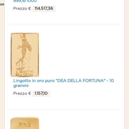
999,9/1000
Prezzo €
114.517,36
Lingotto in oro puro "DEA DELLA FORTUNA" - 10
grammi
Prezzo €
1.157,10