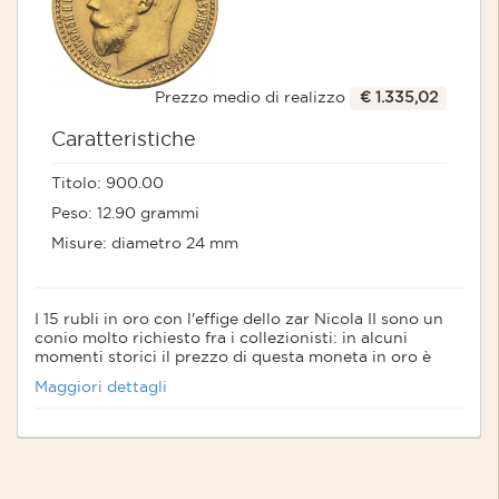
Prezzo medio di realizzo
€ 1.335,02
Caratteristiche
Titolo: 900.00
Peso: 12.90 grammi
Misure: diametro 24 mm
I 15 rubli in oro con l'effige dello zar Nicola II sono un
conio molto richiesto fra i collezionisti: in alcuni
momenti storici il prezzo di questa moneta in oro è
arrivata a superare del doppio il valore intrinseco,
Maggiori dettagli
ovvero quello del quantitativo in oro presente. La
Russia ha sempre esercitato una forte attrazione per i
collezionisti di monete, non solo per quanto riguarda il
conio imperiale zarista ma anche quello relativo alla
repubblica CCCP. L'anno di conio dei 15 rubli in oro Zar
Nicola II è il 1897. Il diametro della moneta è di 24 mm.,