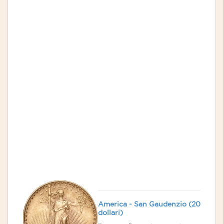
1907. I tratti dell’effige della
Libertà ricordano quelli di
una Vittoria che l’artista
scolpì nel 1905.
Al di sopra della testa sono
disposte in semicerchio
tredici stelle che
rappresentano le prime
colonie.
La parola "
LIBERTY" figura
davanti alla capigliatura
dell’indiano e il motto "E
PLURIBUS UNUM"
è posto al
di sopra della maestosa
aquila sul rovescio.
Nel bordo sono presenti 46
stelle.
America - San Gaudenzio (20
dollari)