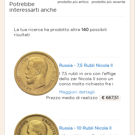
prodotto più antico
prodotto più recente
Potrebbe
interessarti anche
La tua ricerca ha prodotto altre
140
possibili
risultati
Russia - 7,5 Rubli Nicola II
I 7,5 rubli in oro con l'effige
dello zar Nicola II sono un
conio molto richiesto fra i
collezionisti: in alcuni
Maggiori dettagli
momenti storici il prezzo di
Prezzo medio di realizzo
€ 667,51
questa moneta in oro è
arrivata a superare del
doppio il valore intrinseco,
ovvero quello del
quantitativo in oro presente.
La Russia ha sempre
Russia - 10 Rubli Nicola II
esercitato una forte